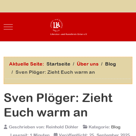
Mobile Menu Toggle
Aktuelle Seite:
Startseite
Über uns
Blog
Sven Plöger: Zieht Euch warm an
Sven Plöger: Zieht
Euch warm an
Geschrieben von:
Reinhold Döhler
Kategorie:
Blog
Lesezeit: 1 Minuten
Veröffentlicht: 25. September 2025