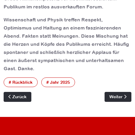
Publikum im restlos ausverkauften Forum.
Wissenschaft und Physik treffen Respekt,
Optimismus und Haltung an einem faszinierenden
Abend. Fakten statt Meinungen. Diese Mischung hat
die Herzen und Köpfe des Publikums erreicht. Häufig
spontaner und schließlich herzlicher Applaus für
einen äußerst sympathischen und unterhaltsamen
Gast. Danke.
# Rückblick
# Jahr 2025
Vorheriger Beitrag: Jan Weiler liest in Uslar: Humorvolle Einb
Nächster Bei
Zurück
Weiter